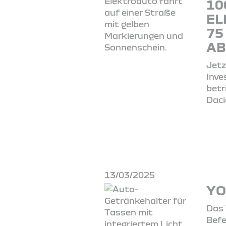
10
EL
75
AB
Jetz
Inve
betr
Daci
13/03/2025
YO
Das 
Befe