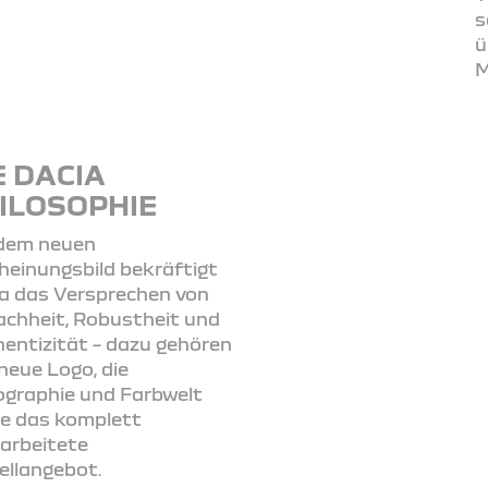
s
ü
M
E DACIA
ILOSOPHIE
 dem neuen
heinungsbild bekräftigt
a das Versprechen von
achheit, Robustheit und
entizität – dazu gehören
neue Logo, die
graphie und Farbwelt
e das komplett
arbeitete
llangebot.