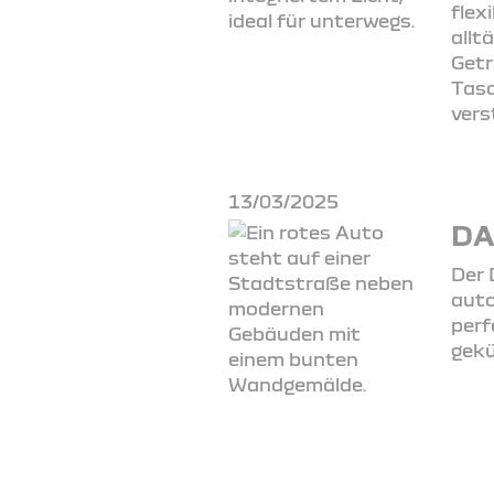
flex
allt
Getr
Tasc
vers
13/03/2025
DA
Der 
auto
perf
gekü