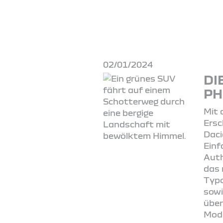
02/01/2024
DI
PH
Mit
Ersc
Daci
Einf
Auth
das 
Typo
sowi
über
Mode