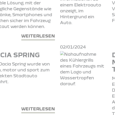
ible Lösung, mit der
V
ägliche Gegenstände wie
V
änke, Smartphones und
S
hen sicher im Fahrzeug
F
taut werden können.
WEITERLESEN
02/01/2024
CIA SPRING
Dacia Spring wurde von
, motor und sport zum
ekten Stadtauto
M
hrt.
E
D
E
A
d
WEITERLESEN
T