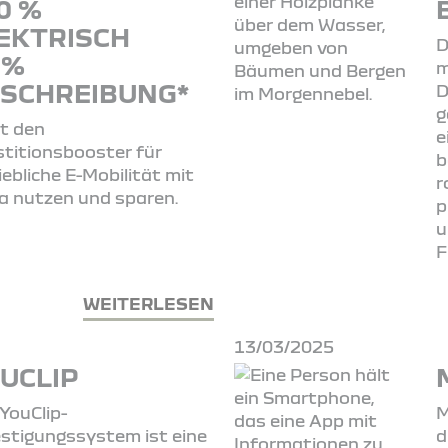
0 %
EKTRISCH
D
 %
m
SCHREIBUNG*
D
g
t den
e
stitionsbooster für
b
iebliche E-Mobilität mit
r
a nutzen und sparen.
p
u
F
WEITERLESEN
13/03/2025
UCLIP
YouClip-
M
stigungssystem ist eine
d