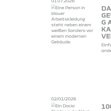
01.07.2026
DA
GE
G 
KA
VE
Einf
ande
02/01/2026
10