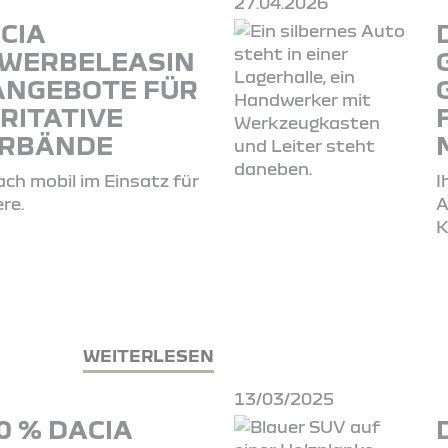
27.04.2026
CIA
WERBELEASIN
ANGEBOTE FÜR
RITATIVE
RBÄNDE
ach mobil im Einsatz für
I
re.
A
K
WEITERLESEN
13/03/2025
0 % DACIA