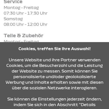
Service
Montag - Freitag
07:30 Uhr - 17:30 Uhr
Samstag
08:00 Uhr - 12:00 Uhr
Teile & Zubehör
Montag - Freitag
07:00 Uhr - 17:00 Uhr
Cookies, treffen Sie Ihre Auswahl!
Samstag
08:30 Uhr - 12:30 Uhr
Unsere Website und ihre Partner verwenden
Cookies, um die Besucherzahl und die Leistung
der Website zu messen. Somit können Sie
KONTAKT & ANFAHRT
personalisierte und/oder geolokalisierte
Werbung und Inhalte erhalten sowie mit diesen
über die sozialen Netzwerke interagieren.
ÖFFNUNGSZEITEN
Sie können die Einstellungen jederzeit ändern,
indem Sie sich in den Abschnitt "Details