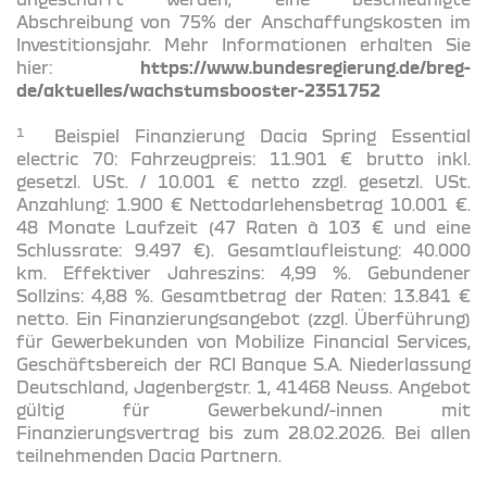
Abschreibung von 75% der Anschaffungskosten im
Investitionsjahr. Mehr Informationen erhalten Sie
hier:
https://www.bundesregierung.de/breg-
de/aktuelles/wachstumsbooster-2351752
1
Beispiel Finanzierung Dacia Spring Essential
electric 70: Fahrzeugpreis: 11.901 € brutto inkl.
gesetzl. USt. / 10.001 € netto zzgl. gesetzl. USt.
Anzahlung: 1.900 € Nettodarlehensbetrag 10.001 €.
48 Monate Laufzeit (47 Raten à 103 € und eine
Schlussrate: 9.497 €). Gesamtlaufleistung: 40.000
km. Effektiver Jahreszins: 4,99 %. Gebundener
Sollzins: 4,88 %. Gesamtbetrag der Raten: 13.841 €
netto. Ein Finanzierungsangebot (zzgl. Überführung)
für Gewerbekunden von Mobilize Financial Services,
Geschäftsbereich der RCI Banque S.A. Niederlassung
Deutschland, Jagenbergstr. 1, 41468 Neuss. Angebot
gültig für Gewerbekund/-innen mit
Finanzierungsvertrag bis zum 28.02.2026. Bei allen
teilnehmenden Dacia Partnern.