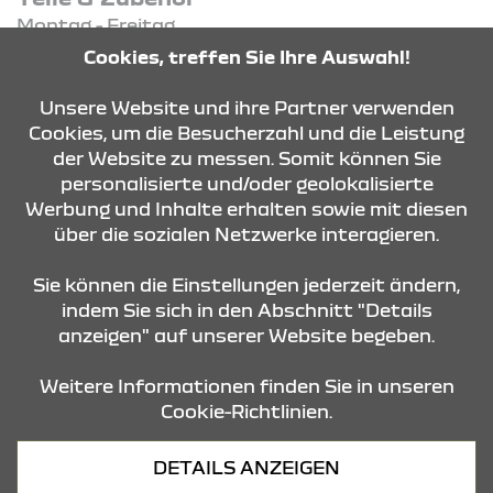
Montag - Freitag
07:00 Uhr - 17:00 Uhr
Cookies, treffen Sie Ihre Auswahl!
Samstag
08:30 Uhr - 12:30 Uhr
Unsere Website und ihre Partner verwenden
Cookies, um die Besucherzahl und die Leistung
der Website zu messen. Somit können Sie
KONTAKT & ANFAHRT
personalisierte und/oder geolokalisierte
Werbung und Inhalte erhalten sowie mit diesen
über die sozialen Netzwerke interagieren.
ÖFFNUNGSZEITEN
Sie können die Einstellungen jederzeit ändern,
indem Sie sich in den Abschnitt "Details
anzeigen" auf unserer Website begeben.
STANDORTE
Weitere Informationen finden Sie in unseren
Cookie-Richtlinien.
Datenschutz
DETAILS ANZEIGEN
Cookies