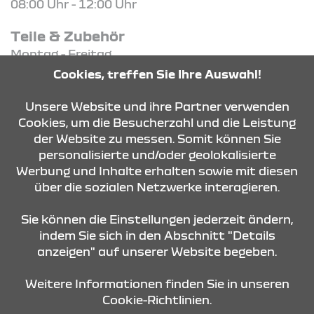
08:00 Uhr - 12:00 Uhr
Teile & Zubehör
Montag - Freitag
07:00 Uhr - 17:00 Uhr
Cookies, treffen Sie Ihre Auswahl!
Samstag
08:30 Uhr - 12:30 Uhr
Unsere Website und ihre Partner verwenden
Cookies, um die Besucherzahl und die Leistung
der Website zu messen. Somit können Sie
KONTAKT & ANFAHRT
personalisierte und/oder geolokalisierte
Werbung und Inhalte erhalten sowie mit diesen
über die sozialen Netzwerke interagieren.
ÖFFNUNGSZEITEN
Sie können die Einstellungen jederzeit ändern,
indem Sie sich in den Abschnitt "Details
anzeigen" auf unserer Website begeben.
STANDORTE
Weitere Informationen finden Sie in unseren
Cookie-Richtlinien.