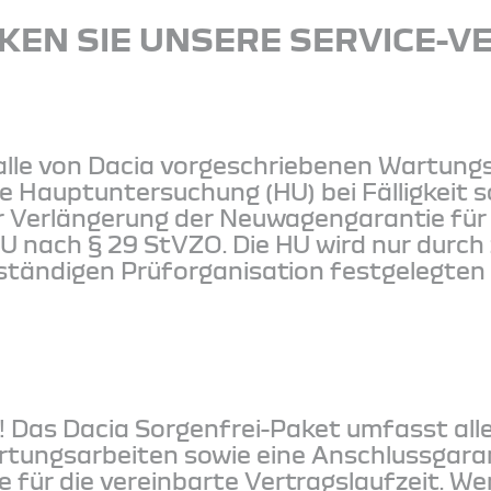
KEN SIE UNSERE SERVICE-V
t alle von Dacia vorgeschriebenen Wartung
ie Hauptuntersuchung (HU) bei Fälligkeit s
r Verlängerung der Neuwagengarantie für 
HU nach § 29 StVZO. Die HU wird nur durch
uständigen Prüforganisation festgelegten
! Das Dacia Sorgenfrei-Paket umfasst all
tungsarbeiten sowie eine Anschlussgaran
 für die vereinbarte Vertragslaufzeit. W