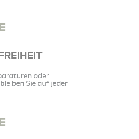
E
REIHEIT
paraturen oder
leiben Sie auf jeder
E